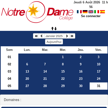
Jeudi 6 Août 2026
11
h
56
Se connecter
Janvier 2025
Aujourd'hui
Sem
Lun.
Mar.
Mer.
Jeu.
Ven.
01
1
2
3
02
6
7
8
9
10
03
13
14
15
16
17
04
20
21
22
23
24
05
27
28
29
30
31
Domaines :