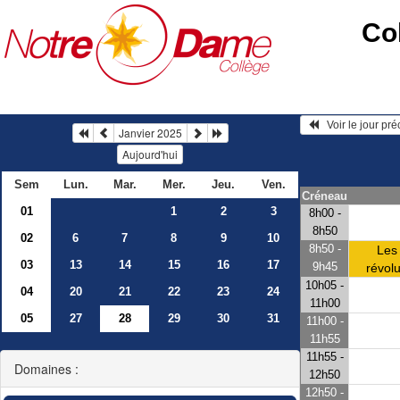
Co
   Voir le jour pr
Janvier 2025
Aujourd'hui
Sem
Lun.
Mar.
Mer.
Jeu.
Ven.
Créneau
01
1
2
3
8h00 -
8h50
02
6
7
8
9
10
8h50 -
Les
03
13
14
15
16
17
9h45
révol
10h05 -
04
20
21
22
23
24
11h00
05
27
28
29
30
31
11h00 -
11h55
11h55 -
Domaines :
12h50
12h50 -