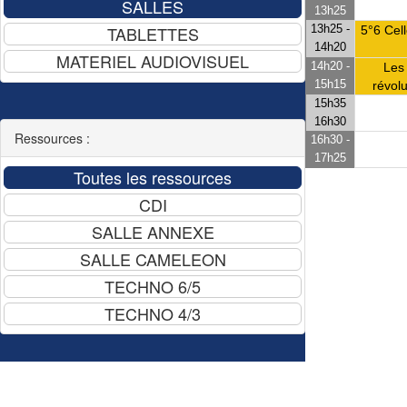
13h25
13h25 -
5°6 Cell
14h20
14h20 -
Les
15h15
révol
15h35
16h30
Ressources :
16h30 -
17h25