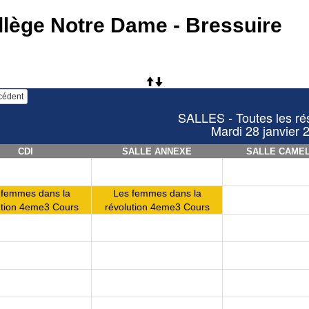
llège Notre Dame - Bressuire
écédent
SALLES - Toutes les ré
Mardi 28 janvier 
CDI
SALLE ANNEXE
SALLE CAME
 femmes dans la
Les femmes dans la
ution 4eme3 Cours
révolution 4eme3 Cours