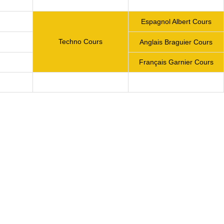
Espagnol Albert Cours
Techno Cours
Anglais Braguier Cours
Français Garnier Cours