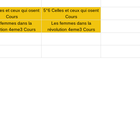
es et ceux qui osent
5°6 Celles et ceux qui osent
Cours
Cours
 femmes dans la
Les femmes dans la
ution 4eme3 Cours
révolution 4eme3 Cours