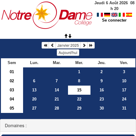
Jeudi 6 Août 2026
08
h
20
Se connecter
Janvier 2025
Aujourd'hui
Sem
Lun.
Mar.
Mer.
Jeu.
Ven.
01
1
2
3
02
6
7
8
9
10
03
13
14
15
16
17
04
20
21
22
23
24
05
27
28
29
30
31
Domaines :