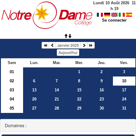
Lundi 10 Août 2026
11
h
19
Se connecter
Janvier 2025
Aujourd'hui
Sem
Lun.
Mar.
Mer.
Jeu.
Ven.
01
1
2
3
02
6
7
8
9
10
03
13
14
15
16
17
04
20
21
22
23
24
05
27
28
29
30
31
Domaines :