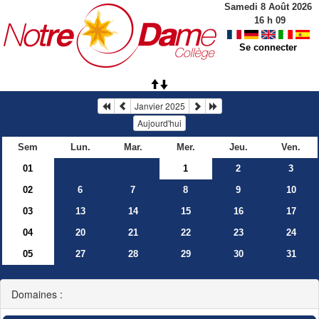
Samedi 8 Août 2026
16
h
09
Se connecter
Janvier 2025
Aujourd'hui
Sem
Lun.
Mar.
Mer.
Jeu.
Ven.
01
1
2
3
02
6
7
8
9
10
03
13
14
15
16
17
04
20
21
22
23
24
05
27
28
29
30
31
Domaines :