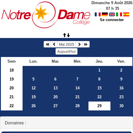
Dimanche 9 Août 2026
07
h
35
Se connecter
Mai 2025
Aujourd'hui
Sem
Lun.
Mar.
Mer.
Jeu.
Ven.
18
1
2
19
5
6
7
8
9
20
12
13
14
15
16
21
19
20
21
22
23
22
26
27
28
29
30
Domaines :