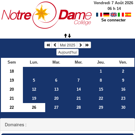
Vendredi 7 Août 2026
06
h
14
Se connecter
Mai 2025
Aujourd'hui
Sem
Lun.
Mar.
Mer.
Jeu.
Ven.
18
1
2
19
5
6
7
8
9
20
12
13
14
15
16
21
19
20
21
22
23
22
26
27
28
29
30
Domaines :