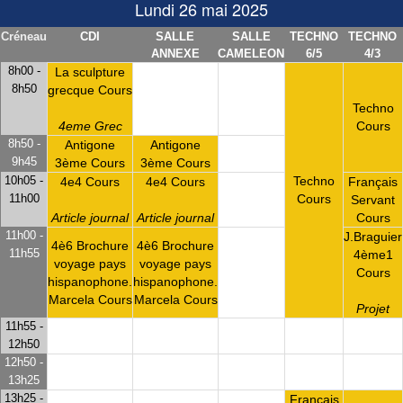
Lundi 26 mai 2025
Créneau
CDI
SALLE
SALLE
TECHNO
TECHNO
ANNEXE
CAMELEON
6/5
4/3
8h00 -
La sculpture
8h50
grecque Cours
Techno
4eme Grec
Cours
8h50 -
Antigone
Antigone
9h45
3ème Cours
3ème Cours
10h05 -
Techno
4e4 Cours
4e4 Cours
Français
11h00
Cours
Servant
Article journal
Article journal
Cours
11h00 -
J.Braguier
4è6 Brochure
4è6 Brochure
11h55
4ème1
voyage pays
voyage pays
Cours
hispanophone.
hispanophone.
Marcela Cours
Marcela Cours
Projet
11h55 -
12h50
12h50 -
13h25
13h25 -
Français