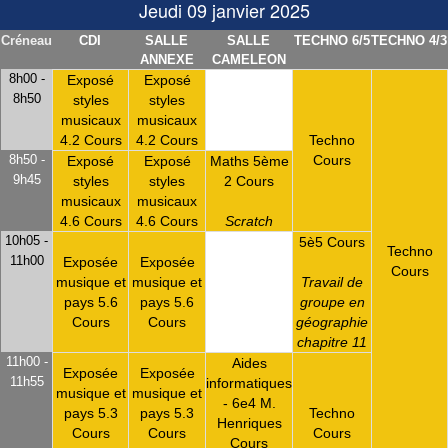
Jeudi 09 janvier 2025
Créneau
CDI
SALLE
SALLE
TECHNO 6/5
TECHNO 4/3
ANNEXE
CAMELEON
8h00 -
Exposé
Exposé
8h50
styles
styles
musicaux
musicaux
4.2 Cours
4.2 Cours
Techno
8h50 -
Cours
Exposé
Exposé
Maths 5ème
9h45
styles
styles
2 Cours
musicaux
musicaux
4.6 Cours
4.6 Cours
Scratch
10h05 -
5è5 Cours
Techno
11h00
Exposée
Exposée
Cours
musique et
musique et
Travail de
pays 5.6
pays 5.6
groupe en
Cours
Cours
géographie
chapitre 11
11h00 -
Aides
Exposée
Exposée
11h55
informatiques
musique et
musique et
- 6e4 M.
pays 5.3
pays 5.3
Techno
Henriques
Cours
Cours
Cours
Cours