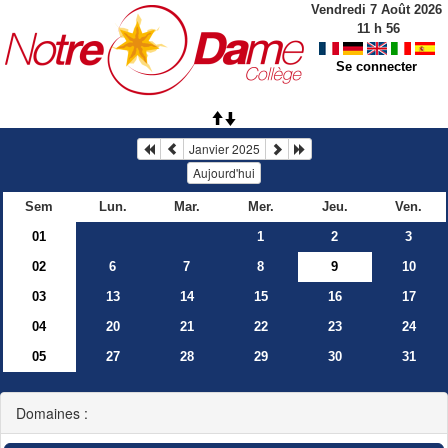
Vendredi 7 Août 2026
11
h
56
Se connecter
Janvier 2025
Aujourd'hui
Sem
Lun.
Mar.
Mer.
Jeu.
Ven.
01
1
2
3
02
6
7
8
9
10
03
13
14
15
16
17
04
20
21
22
23
24
05
27
28
29
30
31
Domaines :