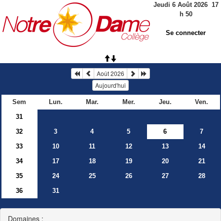
Jeudi 6 Août 2026
17
h
50
Se connecter
Août 2026
Aujourd'hui
Sem
Lun.
Mar.
Mer.
Jeu.
Ven.
31
32
3
4
5
6
7
33
10
11
12
13
14
34
17
18
19
20
21
35
24
25
26
27
28
36
31
Domaines :